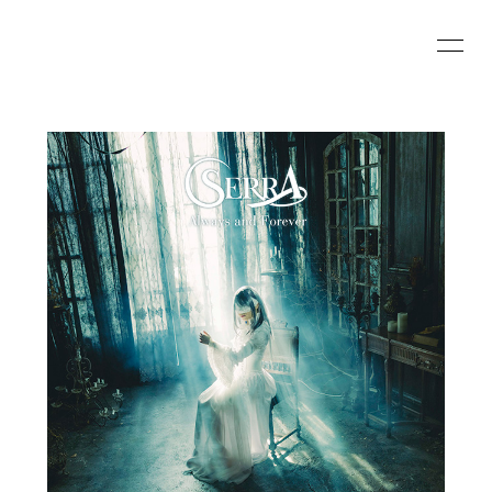
HOME
INFORMATION
SCHEDULE
PROFILE
VIDEO
DISCOGRAPHY
BLOG
MOVIE
RADIO
PHOTO
会員登録
ログイン