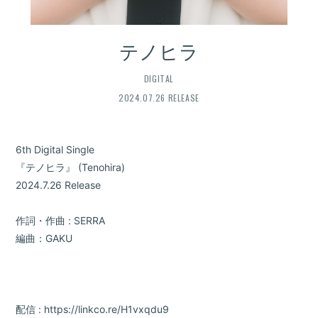
テノヒラ
DIGITAL
2024.07.26 RELEASE
6th Digital Single
『テノヒラ』 (Tenohira)
2024.7.26 Release
作詞・作曲 : SERRA
編曲：GAKU
配信 : https://linkco.re/H1vxqdu9