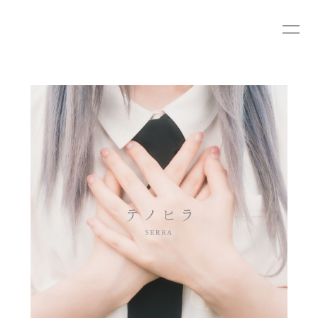
HOME
INFORMATION
SCHEDULE
PROFILE
VIDEO
DISCOGRAPHY
BLOG
MOVIE
RADIO
PHOTO
会員登録
ログイン