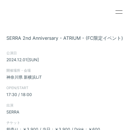
HOME
INFORMATION
SERRA 2nd Anniversary - ATRIUM - (FC限定イベント)
SCHEDULE
PROFILE
公演日
VIDEO
DISCOGRAPHY
2024.12.01
[SUN]
BLOG
MOVIE
開催場所・会場
神奈川県
新横浜LiT
RADIO
PHOTO
OPEN/START
17:30 / 18:00
出演
SERRA
会員登録
ログイン
チケット
前売り：￥3,900
当日：￥3,900
Drink：￥600