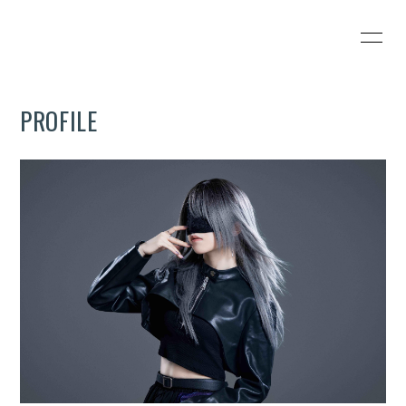
HOME
INFORMATION
PROFILE
SCHEDULE
PROFILE
VIDEO
DISCOGRAPHY
BLOG
MOVIE
RADIO
PHOTO
会員登録
ログイン