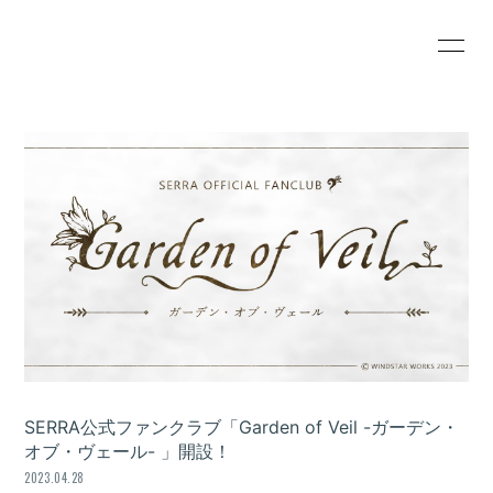
HOME
INFORMATION
SCHEDULE
PROFILE
VIDEO
DISCOGRAPHY
BLOG
MOVIE
RADIO
PHOTO
SERRA公式ファンクラブ「Garden of Veil -ガーデン・
オブ・ヴェール- 」開設！
会員登録
ログイン
2023.04.28