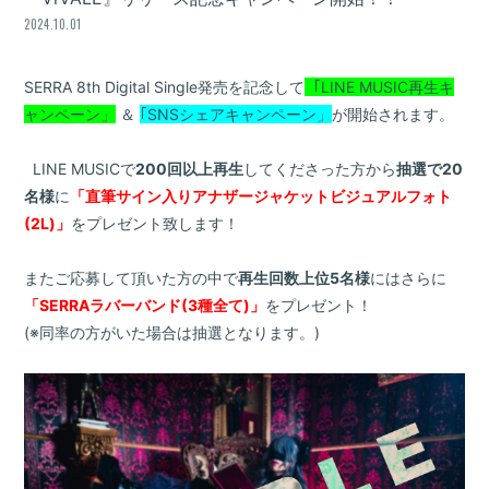
2024.10.01
SERRA 8th Digital Single発売を記念して
｢LINE MUSIC再生キ
ャンペーン」
＆
｢SNSシェアキャンペーン」
が開始されます。
LINE MUSICで
200回以上再生
してくださった方から
抽選で20
名様
に
「直筆サイン入りアナザージャケットビジュアルフォト
(2L)」
をプレゼント致します！
またご応募して頂いた方の中で
再生回数上位5名様
にはさらに
「SERRAラバーバンド(3種全て)」
をプレゼント！
(※同率の方がいた場合は抽選となります。)