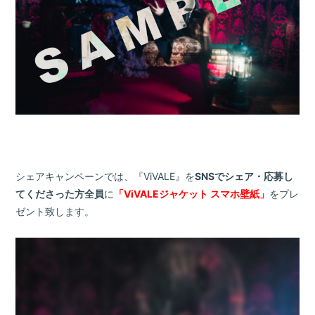
シェアキャンペーンでは、『ViVALE』を
SNSでシェア・応募し
てくださった方全員
に
「ViVALEジャケット スマホ壁紙」
をプレ
ゼント致します。