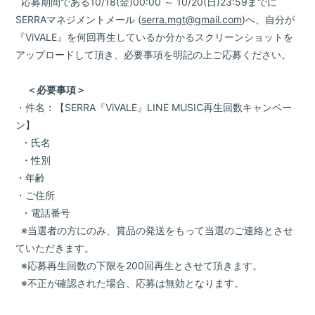
応募期間である10/18(金)00:00 ～ 10/20(日)23:59までに
SERRAマネジメントメール (
serra.mgt@gmail.com
)へ、自分が
『ViVALE』を何回再生しているか分かるスクリーンショットを
アップロードして頂き、必要事項を明記の上ご応募ください。
＜必要事項＞
・件名：【SERRA『ViVALE』LINE MUSIC再生回数キャンペー
ン】
・氏名
・性別
・年齢
・ご住所
・電話番号
※当選者の方にのみ、賞品の発送をもって当選のご連絡とさせ
ていただきます。
※応募再生回数の下限を200回再生とさせて頂きます。
※不正が確認された場合、応募は無効となります。