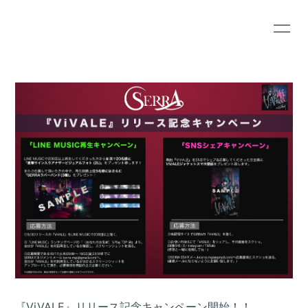
HOME
INFORMATION
SCHEDULE
PROFILE
VIDEO
DISCOGRAPHY
BLOG
MOVIE
RADIO
PHOTO
会員登録
ログイン
『ViVALE』リリース記念キャンペーン開始！！