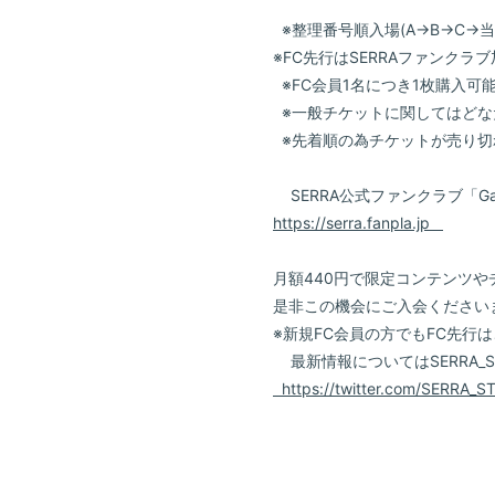
※整理番号順入場(A→B→C→
※FC先行はSERRAファンク
※FC会員1名につき1枚購入可
※一般チケットに関してはどな
※先着順の為チケットが売り切
SERRA公式ファンクラブ「Garden
https://serra.fanpla.jp
月額440円で限定コンテンツ
是非この機会にご入会くださ
※新規FC会員の方でもFC先行
最新情報についてはSERRA_S
https://twitter.com/SERRA_S