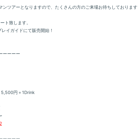
マンツアーとなりますので、たくさんの方のご来場お待ちしております
タート致します。
プレイガイドにて販売開始！
ーーーーー
)
5,500円＋1Drink
着順
〜
2
ーーーーー