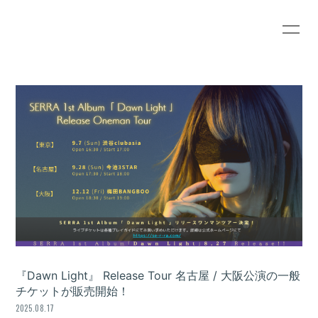
HOME
INFORMATION
SCHEDULE
PROFILE
VIDEO
DISCOGRAPHY
BLOG
MOVIE
RADIO
PHOTO
『Dawn Light』 Release Tour 名古屋 / 大阪公演の一般
チケットが販売開始！
会員登録
ログイン
2025.08.17